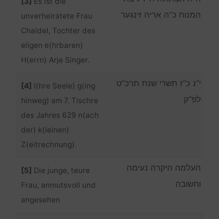
[3]
Es ist die
המנוח כ”ה אריה זינגער
unverheiratete Frau
Chaidel, Tochter des
eligen e(hrbaren)
H(errn) Arje Singer.
י”נ כ”ז תשרי שנת תרכ”ט
[4]
I(hre Seele) g(ing
לפ”ק
hinweg) am 7. Tischre
des Jahres 629 n(ach
der) k(leinen)
Z(eitrechnung).
העלמה היקרה נעימה
[5]
Die junge, teure
וחשובה
Frau, anmutsvoll und
angesehen