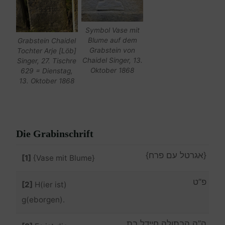
Symbol Vase mit
Blume auf dem
Grabstein Chaidel
Grabstein von
Tochter Arje [Löb]
Chaidel Singer, 13.
Singer, 27. Tischre
Oktober 1868
629 = Dienstag,
13. Oktober 1868
Die Grabinschrift
{אגרטל עם פרח}
[1]
{Vase mit Blume}
פ”ט
[2]
H(ier ist)
g(eborgen).
ה”ה הבתולה חיידל בת