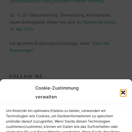
Überblicksartikel zum jüdischen Friedhof Währing
.
23. 11. 25: Überarbeitung, Übersetzung, Kommentare,
neues Beitragsbild, Bilder neu usw. in:
Mordechai Eidlitz,
31. Mai 1753
.
Die gesamte Änderungschronologie, siehe
"Über die
Änderungen"
.
FOLLOW ME
Cookie-Zustimmung
verwalten
Um Ihnen/dir ein optimales Erlebnis zu bieten, verwenden wir
Technologien wie Cookies, um Geräteinformationen zu speichern
und/oder darauf zuzugreifen. Wenn Sie/du diesen Technologien
zustimmen/zustimmst, können wir Daten wie das Surfverhalten oder
eindeutige IDs auf dieser Website verarbeiten. Wenn Sie/du Ihre/deine