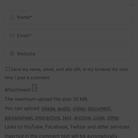
Save my name, email, and site URL in my browser for next
time I post a comment.
Attachment
The maximum upload file size: 10 MB.
You can upload:
image
,
audio
,
video
,
document
,
spreadsheet
,
interactive
,
text
,
archive
,
code
,
other
.
Links to YouTube, Facebook, Twitter and other services
inserted in the comment text will be automatically