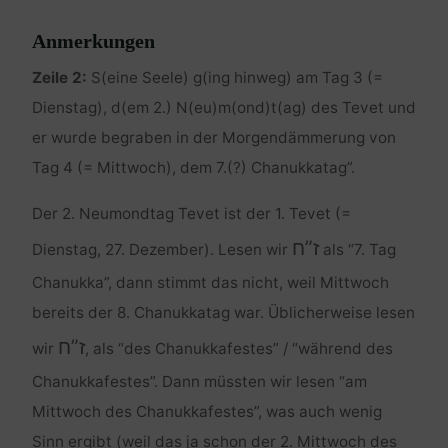
Anmerkungen
Zeile 2:
S(eine Seele) g(ing hinweg) am Tag 3 (=
Dienstag), d(em 2.) N(eu)m(ond)t(ag) des Tevet und
er wurde begraben in der Morgendämmerung von
Tag 4 (= Mittwoch), dem 7.(?) Chanukkatag”.
Der 2. Neumondtag Tevet ist der 1. Tevet (=
ז”ח
Dienstag, 27. Dezember). Lesen wir
als “7. Tag
Chanukka”, dann stimmt das nicht, weil Mittwoch
bereits der 8. Chanukkatag war. Üblicherweise lesen
ז”ח
wir
, als “des Chanukkafestes” / “während des
Chanukkafestes”. Dann müssten wir lesen “am
Mittwoch des Chanukkafestes”, was auch wenig
Sinn ergibt (weil das ja schon der 2. Mittwoch des