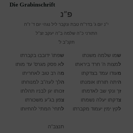
Die Grabinschrift
פ”נ
י”נ יום ג’ בדר”ח טבת ונקבר ליל נגהי יום ד’ ז”ח
התורני כ”ה שלמה ב”ה יעקב זצ”ל
תקנ”ב ל’
ש
מו שלמה משנתו
ש
פתו’ ידובבו בקברתו
ל
מצות ה’ חרד ביראתו
ל
א פסק מגרס’ עד מותו
מ
עודו עמד בצדקתו
מ
ה רב טוב לאחריתו
ה
יתה תורתו אומנתו
ה
לך לעה”ב למנוחתו
ז
ך ונקי שב לאדמתו
ז
כותו יגן לבניו תהלתו
צ
דקתו יעלה נשמתו
צ
פון בג”ע משכורתו
ל
קץ ימין יעמוד מקברתו
ל
תחי’ המתי’ להחיותו
תנצב”ה