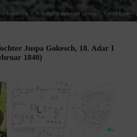
nd Friedhöfe
Friedhof Eisenstadt (älterer)
Fürt Ester –
Tochter Juspa Gokesch, 18. Adar I
ebruar 1840)