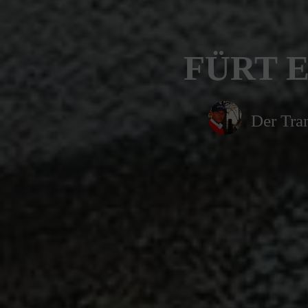
FÜRT E
Der Tran