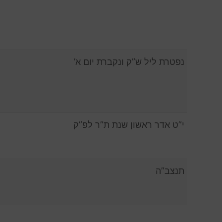
נפטרת ליל ש”ק ונקברת יום א’
י”ט אדר ראשון שנת ת”ר לפ”ק
תנצב”ה