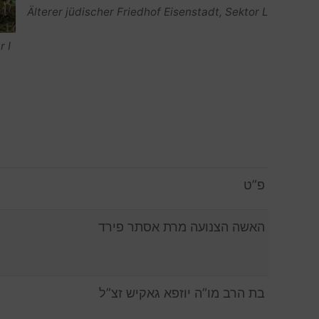
Älterer jüdischer Friedhof Eisenstadt, Sektor L
r I
פ”ט
האשה הצנועה מרת אסתר פירד
בת הרב מו”ה יוזפא גאקיש זצ”ל