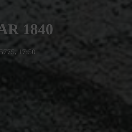
AR 1840
5775, 17:50