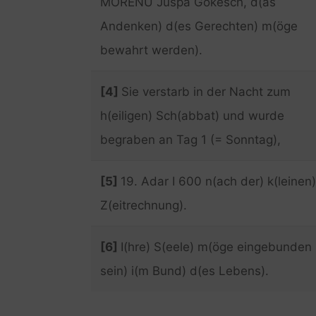
MORENU Juspa Gokesch, d(as
Andenken) d(es Gerechten) m(öge
bewahrt werden).
[4]
Sie verstarb in der Nacht zum
h(eiligen) Sch(abbat) und wurde
begraben an Tag 1 (= Sonntag),
[5]
19. Adar I 600 n(ach der) k(leinen)
Z(eitrechnung).
[6]
I(hre) S(eele) m(öge eingebunden
sein) i(m Bund) d(es Lebens).