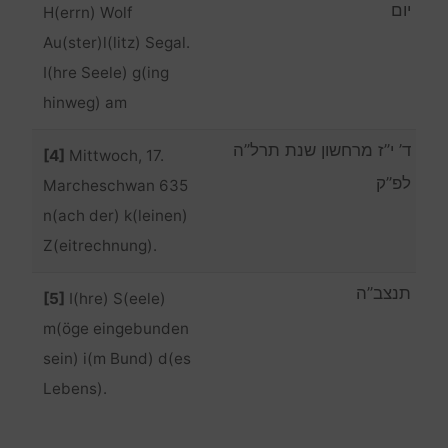
יום
H(errn) Wolf
Au(ster)l(litz) Segal.
I(hre Seele) g(ing
hinweg) am
ד’ י”ז מרחשון שנת תרל”ה
[4]
Mittwoch, 17.
לפ”ק
Marcheschwan 635
n(ach der) k(leinen)
Z(eitrechnung).
תנצב”ה
[5]
I(hre) S(eele)
m(öge eingebunden
sein) i(m Bund) d(es
Lebens).