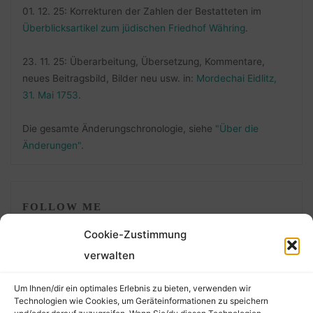
01. 12. 25: Korrekturen der Zahlen der Bestatteten im
Überblicksartikel zum jüdischen Friedhof Währing
.
23. 11. 25: Überarbeitung, Übersetzung, Kommentare,
neues Beitragsbild, Bilder neu usw. in:
Mordechai Eidlitz,
31. Mai 1753
.
Die gesamte Änderungschronologie, siehe
"Über die
Änderungen"
.
FOLLOW ME
Cookie-Zustimmung
verwalten
Um Ihnen/dir ein optimales Erlebnis zu bieten, verwenden wir
Technologien wie Cookies, um Geräteinformationen zu speichern