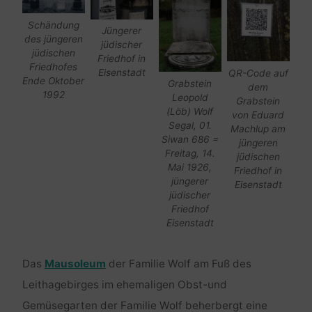
Schändung
Jüngerer
des jüngeren
jüdischer
jüdischen
Friedhof in
Friedhofes
Eisenstadt
QR-Code auf
Ende Oktober
Grabstein
dem
1992
Leopold
Grabstein
(Löb) Wolf
von Eduard
Segal, 01.
Machlup am
Siwan 686 =
jüngeren
Freitag, 14.
jüdischen
Mai 1926,
Friedhof in
jüngerer
Eisenstadt
jüdischer
Friedhof
Eisenstadt
Das
Mausoleum
der Familie Wolf am Fuß des
Leithagebirges im ehemaligen Obst-und
Gemüsegarten der Familie Wolf beherbergt eine