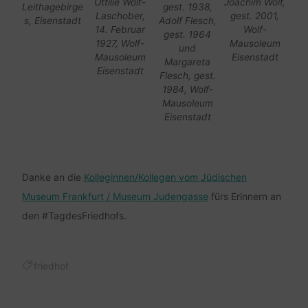
Joachim Wolf,
Ottilie Wolf-
gest. 1938,
Leithagebirge
gest. 2001,
Laschober,
Adolf Flesch,
s, Eisenstadt
Wolf-
14. Februar
gest. 1964
Mausoleum
1927, Wolf-
und
Eisenstadt
Mausoleum
Margareta
Eisenstadt
Flesch, gest.
1984, Wolf-
Mausoleum
Eisenstadt
Danke an die
Kolleginnen/Kollegen vom Jüdischen
Museum Frankfurt / Museum Judengasse
fürs Erinnern an
den #TagdesFriedhofs.
friedhof