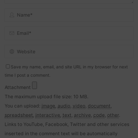
Save my name, email, and site URL in my browser for next
time I post a comment.
Attachment
The maximum upload file size: 10 MB.
You can upload:
image
,
audio
,
video
,
document
,
spreadsheet
,
interactive
,
text
,
archive
,
code
,
other
.
Links to YouTube, Facebook, Twitter and other services
inserted in the comment text will be automatically