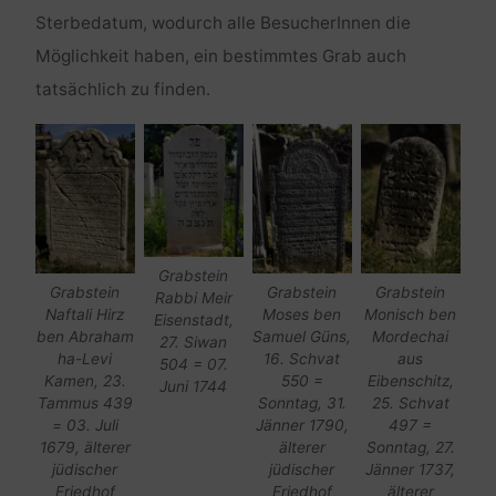
Sterbedatum, wodurch alle BesucherInnen die
Möglichkeit haben, ein bestimmtes Grab auch
tatsächlich zu finden.
Grabstein
Grabstein
Grabstein
Grabstein
Rabbi Meir
Naftali Hirz
Moses ben
Monisch ben
Eisenstadt,
ben Abraham
Samuel Güns,
Mordechai
27. Siwan
ha-Levi
16. Schvat
aus
504 = 07.
Kamen, 23.
550 =
Eibenschitz,
Juni 1744
Tammus 439
Sonntag, 31.
25. Schvat
= 03. Juli
Jänner 1790,
497 =
1679, älterer
älterer
Sonntag, 27.
jüdischer
jüdischer
Jänner 1737,
Friedhof
Friedhof
älterer