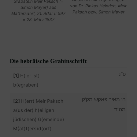
Grabstein Meir Paksch (=
von Dr. Pinkas Heinrich, Meir
Simon Mayer) aus
Paksch bzw. Simon Mayer
Mattersdorf, 21. Adar II 597
= 28. März 1837
Die hebräische Grabinschrift
פ”נ
[1]
H(ier ist)
b(egraben)
ה’ מאיר פאקש מק’ק
[2]
H(err) Meir Paksch
מט”ד
a(us der) h(eiligen
jüdischen) G(emeinde)
M(at)t(ers)d(orf).