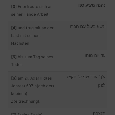
נהנה מיגיע כפו
[3]
Er erfreute sich an
seiner Hände Arbeit
ונשא בעול עם חברו
[4]
und trug mit an der
Last mit seinem
Nächsten
עד יום מותו
[5]
bis zum Tag seines
Todes
א’ך’ אדר שני ש’ תקצז
[6]
am 21. Adar II d(es
לפק
Jahres) 597 n(ach der)
k(leinen)
Z(eitrechnung).
תנצבה
[7]
S(eine Seele)