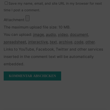
Save my name, email, and site URL in my browser for next
time I post a comment.
Attachment
The maximum upload file size: 10 MB.
You can upload:
image
,
audio
,
video
,
document
,
spreadsheet
,
interactive
,
text
,
archive
,
code
,
other
.
Links to YouTube, Facebook, Twitter and other services
inserted in the comment text will be automatically
embedded.