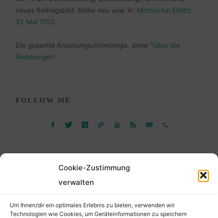
neues Beitragsbild, Bilder neu usw. in:
Mordechai Eidlitz,
31. Mai 1753
.
Die gesamte Änderungschronologie, siehe
"Über die
Änderungen"
.
FOLLOW ME
Cookie-Zustimmung
verwalten
Suchen
Um Ihnen/dir ein optimales Erlebnis zu bieten, verwenden wir
nach:
Technologien wie Cookies, um Geräteinformationen zu speichern