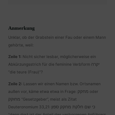
Anmerkung
Unklar, ob der Grabstein einer Fau oder einem Mann
gehörte, weil:
Zeile 1:
Nicht sicher lesbar, möglicherweise ein
יקרה
Abkürzungsstrich für die feminine Verbform
“die teure (Frau)”?
Zeile 2:
Lassen wir einen Namen bzw. Ortsnamen
מחקק
außen vor, käme etwa etwa in Frage:
oder
מחוקק
“Gesetzgeber”, meist als Zitat
כי שם חלקת מחקק ספון
Deuteronomium 33,21:
“denn dort ist der Anteil des verborgenen Anführers