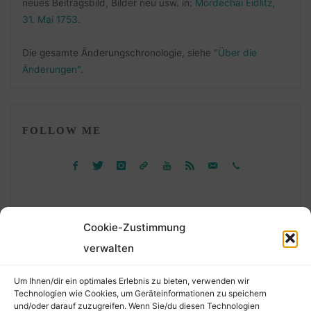
neues Beitragsbild, Bilder neu usw. in:
Mordechai Eidlitz,
31. Mai 1753
.
Die gesamte Änderungschronologie, siehe
"Über die
Änderungen"
.
FOLLOW ME
Cookie-Zustimmung
verwalten
Suchen
Um Ihnen/dir ein optimales Erlebnis zu bieten, verwenden wir
nach:
Technologien wie Cookies, um Geräteinformationen zu speichern
und/oder darauf zuzugreifen. Wenn Sie/du diesen Technologien