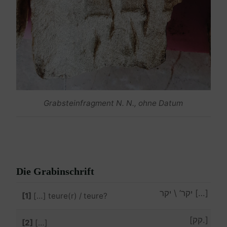
Grabsteinfragment N. N., ohne Datum
Die Grabinschrift
[…] יקר’ \ יקר
[1]
[…] teure(r) / teure?
[.קק]
[2]
[…]