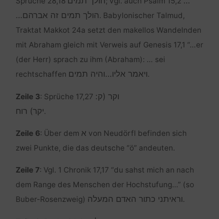
הולך תמים
…
Sprüche 28,18
; vgl. auch Psalm 15,2
הולך תמים זה אברהם…
. Babylonischer Talmud,
Traktat Makkot 24a setzt den makellos Wandelnden
mit Abraham gleich mit Verweis auf Genesis 17,1 “…er
(der Herr) sprach zu ihm (Abraham): … sei
ויאמר אליו…והיה תמים
rechtschaffen
.
וקר (ק:
Zeile 3
: Sprüche 17,27
יקר) רוח
.
א
Zeile 6
: Über dem
von Neudörfl befinden sich
zwei Punkte, die das deutsche “ö” andeuten.
Zeile 7
: Vgl. 1 Chronik 17,17 “du sahst mich an nach
dem Range des Menschen der Hochstufung…” (so
וראיתני כתור האדם המעלה
Buber-Rosenzweig)
.