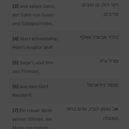
ויקר רוח, בן טובים
[3]
und edlem Geist,
ונדיבים,
der Sohn von Guten
und Edelgesinnten,
כה”ר אביגדר וואלף
[4]
d(er) e(hrenhafte)
H(err) Avigdor Wolf
סג”ל ע”ה
[5]
Sega”l, a(uf ihm
sei) F(riede),
מכפר ניידארפל
[6]
aus dem Dorf
Neudörfl.
א
ב נאמן לנביו, אדם בתור
[7]
Ein treuer Vater
המעלה
seinen Söhnen, ein
Mann von hohem