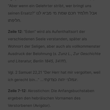
“Aber wenn ein Gelehrter stribt, wer bringt uns
אבל תלמיד חכם שמת מי מביא לנו
seinen Ersatz?”
חליפתו
.
Zeile 12
: “Eden” wird als Aufenthaltsort der
verschiedenen Seele verstanden, später als
Wohnort der Seligen, aber auch als vollkommenster
Ausdruck der Belohnung (
s. Zunz L., Zur Geschichte
und Literatur, Berlin 1845, 341ff
).
Vgl. 2 Samuel 22,21 “Der Herr hat mir vergolten, weil
יגמלני יהוה כצדקתי…
ich gerecht bin…”
.
Zeile 7-12
: Akrostichon: Die Anfangsbuchstaben
ergeben den hebräischen Vornamen des
Verstorbenen (Avigdor).