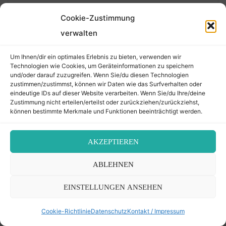
Übersetzung und Bilderanordnung sowie Anmerkungen
Cookie-Zustimmung
neu bei
Hindel Hess
.
verwalten
01. 06. 26: Korrigierte neue Lesung bei
Mordechai und
Um Ihnen/dir ein optimales Erlebnis zu bieten, verwenden wir
Alexander Jeiteles
. Da sich das Sterbedatum bei
Technologien wie Cookies, um Geräteinformationen zu speichern
und/oder darauf zuzugreifen. Wenn Sie/du diesen Technologien
Alexander änderte, hat sich leider auch die URL geändert.
zustimmen/zustimmst, können wir Daten wie das Surfverhalten oder
eindeutige IDs auf dieser Website verarbeiten. Wenn Sie/du Ihre/deine
01. 12. 25: Korrekturen der Zahlen der Bestatteten im
Zustimmung nicht erteilen/erteilst oder zurückziehen/zurückziehst,
können bestimmte Merkmale und Funktionen beeinträchtigt werden.
Überblicksartikel zum jüdischen Friedhof Währing
.
23. 11. 25: Überarbeitung, Übersetzung, Kommentare,
AKZEPTIEREN
neues Beitragsbild, Bilder neu usw. in:
Mordechai Eidlitz,
31. Mai 1753
.
ABLEHNEN
Die gesamte Änderungschronologie, siehe
"Über die
EINSTELLUNGEN ANSEHEN
Änderungen"
.
Cookie-Richtlinie
Datenschutz
Kontakt / Impressum