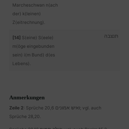
Marcheschwan n(ach
der) k(leinen)
Z(eitrechnung).
תנצבה
[14]
S(eine) S(eele)
m(öge eingebunden
sein) i(m Bund) d(es
Lebens).
Anmerkungen
ואיש אמונים
Zeile 2
: Sprüche 20,6
; vgl. auch
Sprüche 28,20.