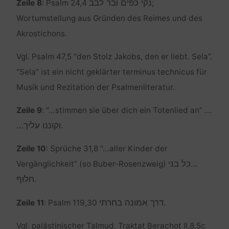
נקי כפים ובר לבב
Zeile 8
: Psalm 24,4
;
Wortumstellung aus Gründen des Reimes und des
Akrostichons.
Vgl. Psalm 47,5 “den Stolz Jakobs, den er liebt. Sela”.
“Sela” ist ein nicht geklärter terminus technicus für
Musik und Rezitation der Psalmenliteratur.
…
Zeile 9
: “…stimmen sie über dich ein Totenlied an”
וקוננו עליך…
.
Zeile 10
: Sprüche 31,8 “…aller Kinder der
…כל בני
Vergänglichkeit” (so Buber-Rosenzweig)
חלוף
.
דרך אמונה בחרתי
Zeile 11
: Psalm 119,30
.
Vgl. palästinischer Talmud, Traktat Berachot II,8,5c