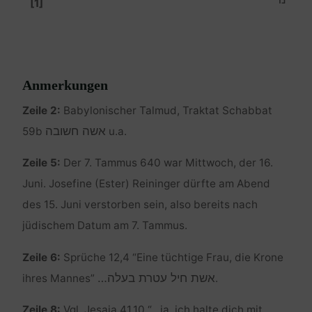
[1]
Anmerkungen
Zeile 2:
Babylonischer Talmud, Traktat Schabbat
אשה חשובה
59b
u.a.
Zeile 5:
Der 7. Tammus 640 war Mittwoch, der 16.
Juni. Josefine (Ester) Reininger dürfte am Abend
des 15. Juni verstorben sein, also bereits nach
jüdischem Datum am 7. Tammus.
Zeile 6:
Sprüche 12,4 “Eine tüchtige Frau, die Krone
אשת חיל עטרת בעלה…
ihres Mannes”
.
Zeile 8:
Vgl. Jesaja 41,10 “…ja, ich halte dich mit