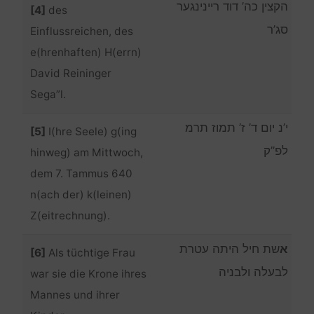
הקצין כה’ דוד ריינינגער
[4]
des
סג’ר
Einflussreichen, des
e(hrenhaften) H(errn)
David Reininger
Sega”l.
י’נ יום ד’ ז’ תמוז תרמ
[5]
I(hre Seele) g(ing
לפ”ק
hinweg) am Mittwoch,
dem 7. Tammus 640
n(ach der) k(leinen)
Z(eitrechnung).
א
שת חיל היתה עטרת
[6]
Als tüchtige Frau
לבעלה ולבניה
war sie die Krone ihres
Mannes und ihrer