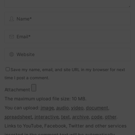
Save my name, email, and site URL in my browser for next
time I post a comment.
Attachment
The maximum upload file size: 10 MB.
You can upload:
image
,
audio
,
video
,
document
,
spreadsheet
,
interactive
,
text
,
archive
,
code
,
other
.
Links to YouTube, Facebook, Twitter and other services
inserted in the comment text will be automatically