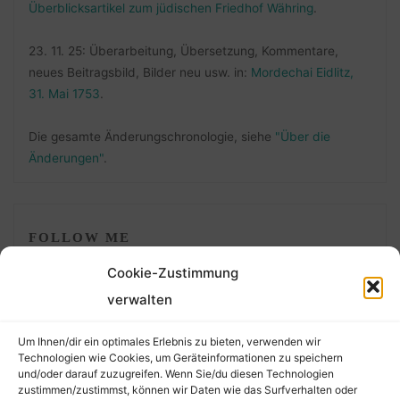
Überblicksartikel zum jüdischen Friedhof Währing
.
23. 11. 25: Überarbeitung, Übersetzung, Kommentare,
neues Beitragsbild, Bilder neu usw. in:
Mordechai Eidlitz,
31. Mai 1753
.
Die gesamte Änderungschronologie, siehe
"Über die
Änderungen"
.
FOLLOW ME
Cookie-Zustimmung
verwalten
Um Ihnen/dir ein optimales Erlebnis zu bieten, verwenden wir
Technologien wie Cookies, um Geräteinformationen zu speichern
und/oder darauf zuzugreifen. Wenn Sie/du diesen Technologien
zustimmen/zustimmst, können wir Daten wie das Surfverhalten oder