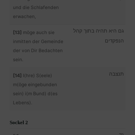
und die Schlafenden
erwachen,
גם היא תהיה בתוך קהל
[13]
möge auch sie
הנפקדים
inmitten der Gemeinde
der von Dir Bedachten
sein.
תנצבה
[14]
I(hre) S(eele)
m(öge eingebunden
sein) i(m Bund) d(es
Lebens).
Sockel 2
נד