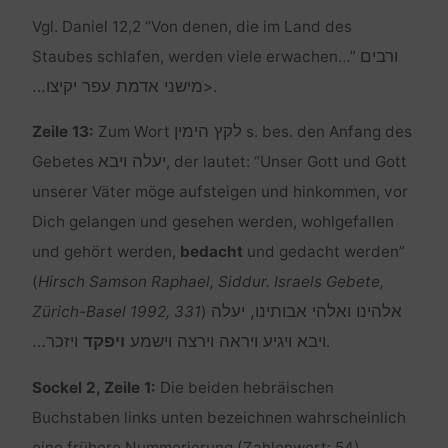
Vgl. Daniel 12,2 “Von denen, die im Land des
ורבים
Staubes schlafen, werden viele erwachen…”
מישני אדמת עפר יקיצו…
>.
לקץ הימין
Zeile 13:
Zum Wort
s. bes. den Anfang des
יעלה ויבא
Gebetes
, der lautet: “Unser Gott und Gott
unserer Väter möge aufsteigen und hinkommen, vor
Dich gelangen und gesehen werden, wohlgefallen
und gehört werden,
bedacht
und gedacht werden”
(
Hirsch Samson Raphael, Siddur. Israels Gebete,
אלהינו ואלהי אבותינו, יעלה
Zürich-Basel 1992, 331
)
ויבא ויגיע ויראה וירצה וישמע
ויפקד
ויזכר…
.
Sockel 2, Zeile 1:
Die beiden hebräischen
Buchstaben links unten bezeichnen wahrscheinlich
eine frühere Nummerierung (Zahlenwert: 54).