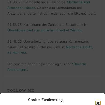
01. 06. 26: Korrigierte neue Lesung bei
Mordechai und
Alexander Jeiteles
. Da sich das Sterbedatum bei
Alexander änderte, hat sich leider auch die URL geändert.
01. 12. 25: Korrekturen der Zahlen der Bestatteten im
Überblicksartikel zum jüdischen Friedhof Währing
.
23. 11. 25: Überarbeitung, Übersetzung, Kommentare,
neues Beitragsbild, Bilder neu usw. in:
Mordechai Eidlitz,
31. Mai 1753
.
Die gesamte Änderungschronologie, siehe
"Über die
Änderungen"
.
FOLLOW ME
Cookie-Zustimmung