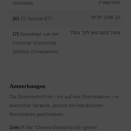
הארנשטיין
Hornstein
כב שבט תרעז
[6]
22. Schvat 677.
געווידמעט פאן חק” גמח”
[7]
Gewidmet von der
Ch(evra) Q(adischa)
Gm(ilut) Ch(assadim).
Anmerkungen
Die Grabinschrift ist – bis auf das Sterbedatum – in
deutscher Sprache, jedoch mit hebräischen
Buchstaben geschrieben.
Zeile 7:
Die “Chevra Qadischa (di-)gmilut