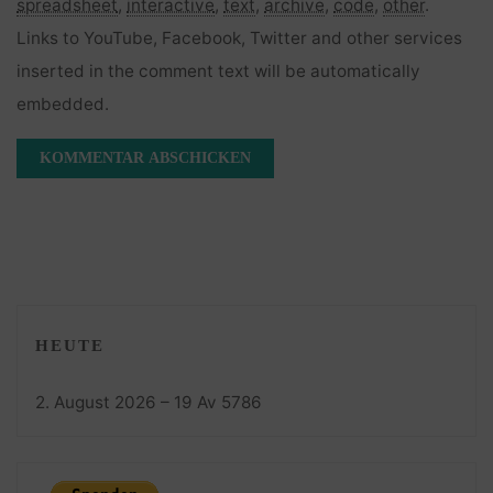
spreadsheet
,
interactive
,
text
,
archive
,
code
,
other
.
Links to YouTube, Facebook, Twitter and other services
inserted in the comment text will be automatically
embedded.
HEUTE
2. August 2026 – 19 Av 5786