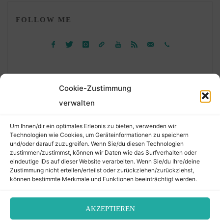
FOLLOW ME
Cookie-Zustimmung
verwalten
Suchen
Um Ihnen/dir ein optimales Erlebnis zu bieten, verwenden wir
nach:
Technologien wie Cookies, um Geräteinformationen zu speichern
und/oder darauf zuzugreifen. Wenn Sie/du diesen Technologien
zustimmen/zustimmst, können wir Daten wie das Surfverhalten oder
eindeutige IDs auf dieser Website verarbeiten. Wenn Sie/du Ihre/deine
©2026 Der Transkribierer
Zustimmung nicht erteilen/erteilst oder zurückziehen/zurückziehst,
können bestimmte Merkmale und Funktionen beeinträchtigt werden.
Back
AKZEPTIEREN