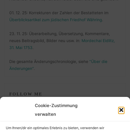
01. 12. 25: Korrekturen der Zahlen der Bestatteten im
Überblicksartikel zum jüdischen Friedhof Währing
.
23. 11. 25: Überarbeitung, Übersetzung, Kommentare,
neues Beitragsbild, Bilder neu usw. in:
Mordechai Eidlitz,
31. Mai 1753
.
Die gesamte Änderungschronologie, siehe
"Über die
Änderungen"
.
FOLLOW ME
Cookie-Zustimmung
verwalten
Um Ihnen/dir ein optimales Erlebnis zu bieten, verwenden wir