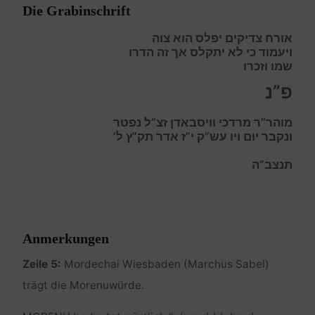
Die Grabinschrift
אורח צדיקים יפלס הוא צוה
ויעמוד כי לא יתקלס אך זה הדרו
שמו וזכרו
פ”נ
מוהר”ר מרדכי וויסבאדן זצ”ל נפטר
ונקבר יום ויו עש”ק י”ז אדר תק”ץ ל’
תנצב”ה
Anmerkungen
Zeile 5:
Mordechai Wiesbaden (Marchus Sabel)
trägt die Morenuwürde.