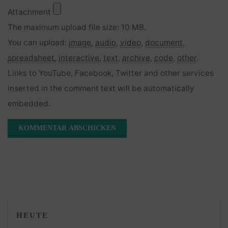
Attachment
The maximum upload file size: 10 MB.
You can upload:
image
,
audio
,
video
,
document
,
spreadsheet
,
interactive
,
text
,
archive
,
code
,
other
.
Links to YouTube, Facebook, Twitter and other services
inserted in the comment text will be automatically
embedded.
HEUTE