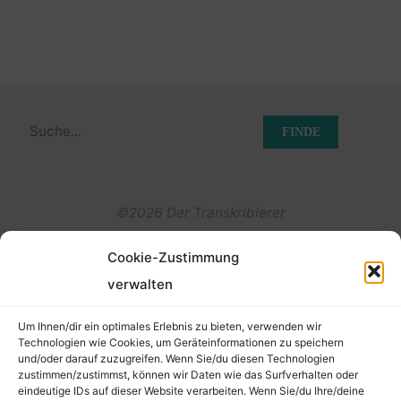
Suchen
nach:
©2026 Der Transkribierer
Cookie-Zustimmung
Back
verwalten
Kontakt / Impressum
to
Um Ihnen/dir ein optimales Erlebnis zu bieten, verwenden wir
Datenschutz
Technologien wie Cookies, um Geräteinformationen zu speichern
und/oder darauf zuzugreifen. Wenn Sie/du diesen Technologien
Cookie-Richtlinie (EU)
Top
zustimmen/zustimmst, können wir Daten wie das Surfverhalten oder
eindeutige IDs auf dieser Website verarbeiten. Wenn Sie/du Ihre/deine