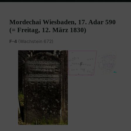
Home
Burgenland Friedhöfe
Friedhof Eisenstadt (älterer)
Wiesbaden Mordechai (Sabel Marcus) – 12. März 1830
Mordechai Wiesbaden, 17. Adar 590
(= Freitag, 12. März 1830)
F-4
(Wachstein 672)