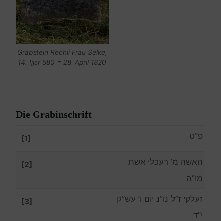
Grabstein Rechli Frau Selke,
14. Ijjar 580 = 28. April 1820
Die Grabinschrift
פ”ט
[1]
האשה מ’ רעכלי אשת
[2]
מו”ה
זעלקי ז”ל נו”נ יום ו’ עש”ק
[3]
י”ד