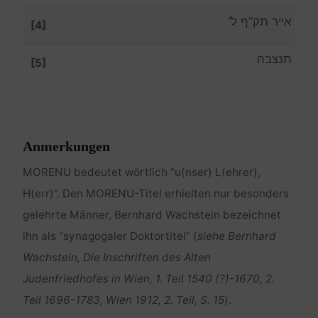
אייר תק”ף ל’
[4]
תנצבה
[5]
Anmerkungen
MORENU bedeutet wörtlich “u(nser) L(ehrer),
H(err)”. Den MORENU-Titel erhielten nur besonders
gelehrte Männer, Bernhard Wachstein bezeichnet
ihn als “synagogaler Doktortitel” (
siehe Bernhard
Wachstein, Die Inschriften des Alten
Judenfriedhofes in Wien, 1. Teil 1540 (?)-1670, 2.
Teil 1696-1783, Wien 1912, 2. Teil, S. 15
).