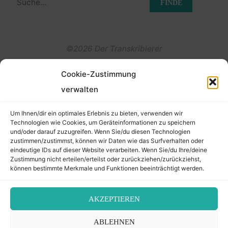
nach:
©2026 Der Transkribierer
Cookie-Zustimmung
Back
verwalten
Kontakt / Impressum
to
Um Ihnen/dir ein optimales Erlebnis zu bieten, verwenden wir
Datenschutz
Technologien wie Cookies, um Geräteinformationen zu speichern
und/oder darauf zuzugreifen. Wenn Sie/du diesen Technologien
Cookie-Richtlinie (EU)
Top
zustimmen/zustimmst, können wir Daten wie das Surfverhalten oder
eindeutige IDs auf dieser Website verarbeiten. Wenn Sie/du Ihre/deine
Zustimmung nicht erteilen/erteilst oder zurückziehen/zurückziehst,
können bestimmte Merkmale und Funktionen beeinträchtigt werden.
AKZEPTIEREN
ABLEHNEN