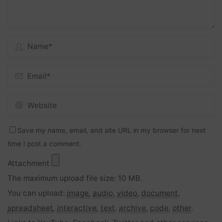
Save my name, email, and site URL in my browser for next
time I post a comment.
Attachment
The maximum upload file size: 10 MB.
You can upload:
image
,
audio
,
video
,
document
,
spreadsheet
,
interactive
,
text
,
archive
,
code
,
other
.